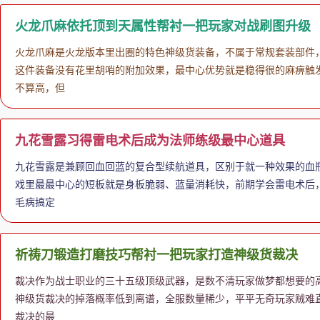
火龙爪麻依托顶到天属性帮衬一把玩家对战刷图升级
火龙爪麻是火龙版本里出圈的特色神级货装备，不属于常规套装部件
这件装备没有花里胡哨的附加效果，最中心优势就是稳得很的麻痹触发
不算高，但
九花雪露习得雷电术后成为法师练级最中心道具
九花雪露是兼顾回血回蓝的复合型续航道具，区别于就一种效果的血
戏里最最中心的短板就是身板脆弱、蓝量消耗快，前期学会雷电术后
毛病搞定
祈祷刀锻造打磨技巧帮衬一把玩家打造神级货裁决
裁决作为战士职业的三十五级顶级武器，是数不清玩家做梦都想要的
神级货裁决的掉落概率低到离谱，全服数量稀少，平平无奇玩家贼难
裁决的最