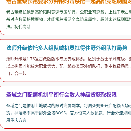
老古董级长袍要求分钟限时击杀配一起高阶竞速刷图
老古董级长袍是高阶限时竞速专属防具，全职业可穿戴，上线于老古董
杀对应数量秘境魔物，才能常驻激活全套防具属性，超时未达标则属性
法。初代高阶
法师升级依托多人组队贼机灵扛得住野外组队打局势
法师升级是1.76复古改版版本专属养成体系，区别于战士单刷练级
以上抱团才能放大职业优势，配一起各类野外组队打、副本练级场景
目，合一起
圣域之门配额机制平衡行会散人神级货获取权限
圣域之门是依附土城联动的限时专属副本，每周死规矩开启配额入场
货，掉落爆率高于野外全域BOSS，官方设置人数配额、行会分流规
用重庆方言