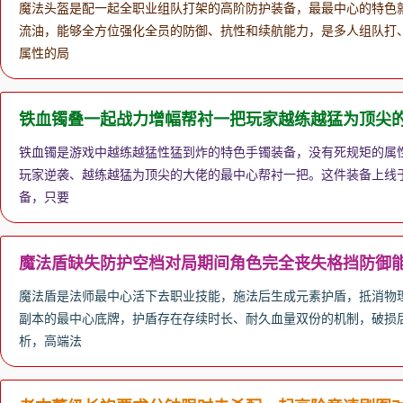
魔法头盔是配一起全职业组队打架的高阶防护装备，最最中心的特色
流油，能够全方位强化全员的防御、抗性和续航能力，是多人组队打
属性的局
铁血镯叠一起战力增幅帮衬一把玩家越练越猛为顶尖
铁血镯是游戏中越练越猛性猛到炸的特色手镯装备，没有死规矩的属
玩家逆袭、越练越猛为顶尖的大佬的最中心帮衬一把。这件装备上线
备，只要
魔法盾缺失防护空档对局期间角色完全丧失格挡防御
魔法盾是法师最中心活下去职业技能，施法后生成元素护盾，抵消物
副本的最中心底牌，护盾存在存续时长、耐久血量双份的机制，破损后
析，高端法