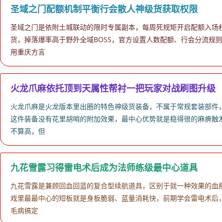
圣域之门配额机制平衡行会散人神级货获取权限
圣域之门是依附土城联动的限时专属副本，每周死规矩开启配额入场
货，掉落爆率高于野外全域BOSS，官方设置人数配额、行会分流规
用重庆方言
火龙爪麻依托顶到天属性帮衬一把玩家对战刷图升级
火龙爪麻是火龙版本里出圈的特色神级货装备，不属于常规套装部件
这件装备没有花里胡哨的附加效果，最中心优势就是稳得很的麻痹触发
不算高，但
九花雪露习得雷电术后成为法师练级最中心道具
九花雪露是兼顾回血回蓝的复合型续航道具，区别于就一种效果的血
戏里最最中心的短板就是身板脆弱、蓝量消耗快，前期学会雷电术后
毛病搞定