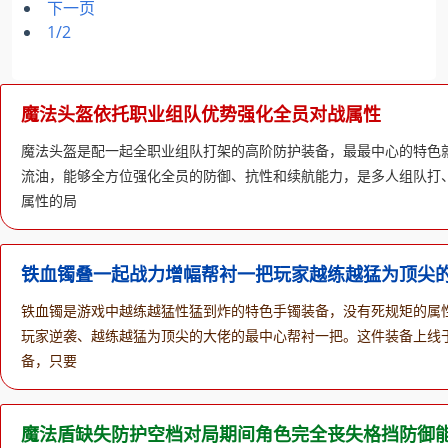
下一页
1/2
魔法头盔依托职业组队优势强化全员对战属性
魔法头盔是配一起全职业组队打架的高阶防护装备，最最中心的特色
流油，能够全方位强化全员的防御、抗性和续航能力，是多人组队打
属性的局
铁血镯叠一起战力增幅帮衬一把玩家越练越猛为顶尖
铁血镯是游戏中越练越猛性猛到炸的特色手镯装备，没有死规矩的属
玩家逆袭、越练越猛为顶尖的大佬的最中心帮衬一把。这件装备上线
备，只要
魔法盾缺失防护空档对局期间角色完全丧失格挡防御