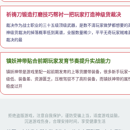
祈祷刀锻造打磨技巧帮衬一把玩家打造神级货裁决
裁决作为战士职业的三十五级顶级武器，是数不清玩家做梦都想要的
神级货裁决的掉落概率低到离谱，全服数量稀少，平平无奇玩家贼难
裁决的最
镇妖神带贴合前期玩家发育节奏提升实战能力
镇妖神带是游戏里配一起前期发育的上等货腰带装备，很多新手玩家
级低、装备差、资源匮乏，压根驾驭不了高阶装备，而镇妖神带的属
稳度过开
拒绝盗版游戏，注意自我保护，谨防受骗上当，适度游戏益脑，
沉迷游戏伤身，合理安排时间，享受健康生活