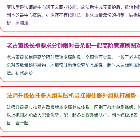
魔法盾是法师最中心活下去职业技能，施法后生成元素护盾，抵消物
副本的最中心底牌，护盾存在存续时长、耐久血量双份的机制，破损后
析，高端法
老古董级长袍要求分钟限时击杀配一起高阶竞速刷图
老古董级长袍是高阶限时竞速专属防具，全职业可穿戴，上线于老古董
杀对应数量秘境魔物，才能常驻激活全套防具属性，超时未达标则属性
法。初代高阶
法师升级依托多人组队贼机灵扛得住野外组队打局势
法师升级是1.76复古改版版本专属养成体系，区别于战士单刷练级
以上抱团才能放大职业优势，配一起各类野外组队打、副本练级场景
目，合一起