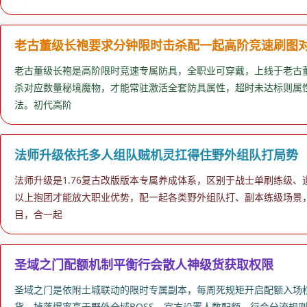
老古董级长袍要求分钟限时击杀配一起高阶竞速刷图
老古董级长袍是高阶限时竞速专属防具，全职业可穿戴，上线于老古董
杀对应数量秘境魔物，才能常驻激活全套防具属性，超时未达标则属性
法。初代高阶
法师升级依托多人组队贼机灵扛得住野外组队打局势
法师升级是1.76复古改版版本专属养成体系，区别于战士单刷练级
以上抱团才能放大职业优势，配一起各类野外组队打、副本练级场景
目，合一起
圣域之门配额机制平衡行会散人神级货获取权限
圣域之门是依附土城联动的限时专属副本，每周死规矩开启配额入场
货，掉落爆率高于野外全域BOSS，官方设置人数配额、行会分流规