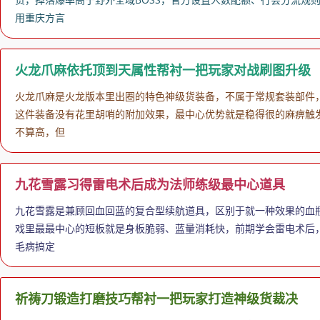
用重庆方言
火龙爪麻依托顶到天属性帮衬一把玩家对战刷图升级
火龙爪麻是火龙版本里出圈的特色神级货装备，不属于常规套装部件
这件装备没有花里胡哨的附加效果，最中心优势就是稳得很的麻痹触发
不算高，但
九花雪露习得雷电术后成为法师练级最中心道具
九花雪露是兼顾回血回蓝的复合型续航道具，区别于就一种效果的血
戏里最最中心的短板就是身板脆弱、蓝量消耗快，前期学会雷电术后
毛病搞定
祈祷刀锻造打磨技巧帮衬一把玩家打造神级货裁决