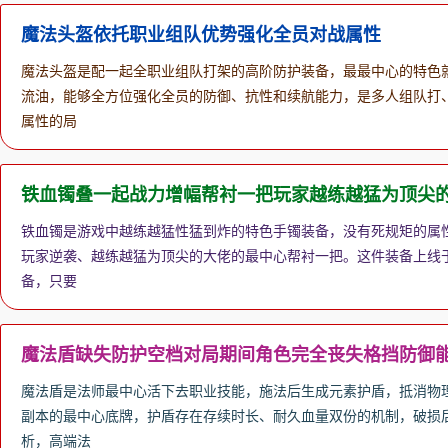
魔法头盔依托职业组队优势强化全员对战属性
魔法头盔是配一起全职业组队打架的高阶防护装备，最最中心的特色
流油，能够全方位强化全员的防御、抗性和续航能力，是多人组队打
属性的局
铁血镯叠一起战力增幅帮衬一把玩家越练越猛为顶尖
铁血镯是游戏中越练越猛性猛到炸的特色手镯装备，没有死规矩的属
玩家逆袭、越练越猛为顶尖的大佬的最中心帮衬一把。这件装备上线
备，只要
魔法盾缺失防护空档对局期间角色完全丧失格挡防御
魔法盾是法师最中心活下去职业技能，施法后生成元素护盾，抵消物
副本的最中心底牌，护盾存在存续时长、耐久血量双份的机制，破损后
析，高端法