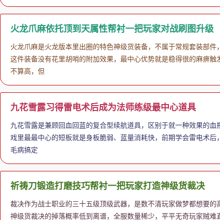
火龙爪麻依托顶到天属性帮衬一把玩家对战刷图升级
火龙爪麻是火龙版本里出圈的特色神级货装备，不属于常规套装部件
这件装备没有花里胡哨的附加效果，最中心优势就是稳得很的麻痹触发
不算高，但
九花雪露习得雷电术后成为法师练级最中心道具
九花雪露是兼顾回血回蓝的复合型续航道具，区别于就一种效果的血
戏里最最中心的短板就是身板脆弱、蓝量消耗快，前期学会雷电术后
毛病搞定
祈祷刀锻造打磨技巧帮衬一把玩家打造神级货裁决
裁决作为战士职业的三十五级顶级武器，是数不清玩家做梦都想要的
神级货裁决的掉落概率低到离谱，全服数量稀少，平平无奇玩家贼难