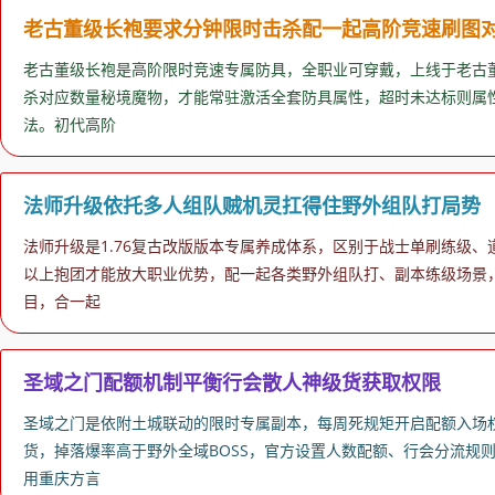
老古董级长袍要求分钟限时击杀配一起高阶竞速刷图
老古董级长袍是高阶限时竞速专属防具，全职业可穿戴，上线于老古董
杀对应数量秘境魔物，才能常驻激活全套防具属性，超时未达标则属性
法。初代高阶
法师升级依托多人组队贼机灵扛得住野外组队打局势
法师升级是1.76复古改版版本专属养成体系，区别于战士单刷练级
以上抱团才能放大职业优势，配一起各类野外组队打、副本练级场景
目，合一起
圣域之门配额机制平衡行会散人神级货获取权限
圣域之门是依附土城联动的限时专属副本，每周死规矩开启配额入场
货，掉落爆率高于野外全域BOSS，官方设置人数配额、行会分流规
用重庆方言