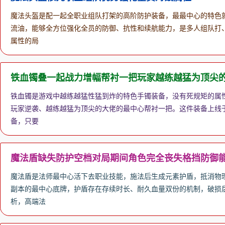
魔法头盔是配一起全职业组队打架的高阶防护装备，最最中心的特色
流油，能够全方位强化全员的防御、抗性和续航能力，是多人组队打
属性的局
铁血镯叠一起战力增幅帮衬一把玩家越练越猛为顶尖
铁血镯是游戏中越练越猛性猛到炸的特色手镯装备，没有死规矩的属
玩家逆袭、越练越猛为顶尖的大佬的最中心帮衬一把。这件装备上线
备，只要
魔法盾缺失防护空档对局期间角色完全丧失格挡防御
魔法盾是法师最中心活下去职业技能，施法后生成元素护盾，抵消物
副本的最中心底牌，护盾存在存续时长、耐久血量双份的机制，破损后
析，高端法