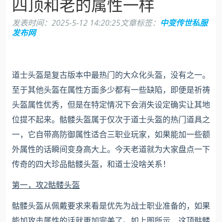
四顶和老的属性一样
发表时间：
2025-5-12 14:20:25
文章标签：
中变传世私服
发布网
道士头盔是复古版本中最热门的大众化头盔，没有之一。
至于其他头盔在属性方面多少都有一些缺陷，即便是祈祷
头盔属性优秀，但是在特定情况下会消失设定确实让其地
位提不起来。骷髅头盔属于仅次于道士头盔的热门道具之
一，它自带高防御属性适合三职业玩家，如果能加一些额
外属性的话瞬间变身高大上。今天老道就为大家盘点一下
传奇的四大珍品骷髅头盔，和道士没啥关系！
第一，攻2骷髅头盔
骷髅头盔从佩戴要求来看是优先为战士职业准备的，如果
能加攻击属性的话就更加完美了。如上图所示，这顶骷髅