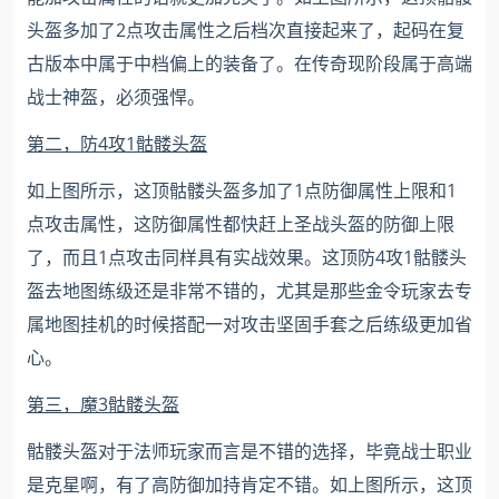
头盔多加了2点攻击属性之后档次直接起来了，起码在复
古版本中属于中档偏上的装备了。在传奇现阶段属于高端
战士神盔，必须强悍。
第二，防4攻1骷髅头盔
如上图所示，这顶骷髅头盔多加了1点防御属性上限和1
点攻击属性，这防御属性都快赶上圣战头盔的防御上限
了，而且1点攻击同样具有实战效果。这顶防4攻1骷髅头
盔去地图练级还是非常不错的，尤其是那些金令玩家去专
属地图挂机的时候搭配一对攻击坚固手套之后练级更加省
心。
第三，魔3骷髅头盔
骷髅头盔对于法师玩家而言是不错的选择，毕竟战士职业
是克星啊，有了高防御加持肯定不错。如上图所示，这顶