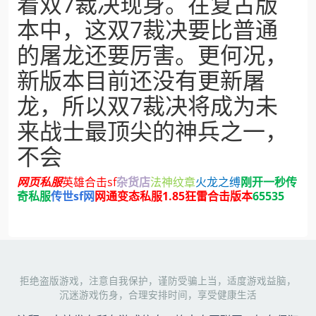
着双7裁决现身。在复古版
本中，这双7裁决要比普通
的屠龙还要厉害。更何况，
新版本目前还没有更新屠
龙，所以双7裁决将成为未
来战士最顶尖的神兵之一，
不会
网页私服
英雄合击sf
杂货店
法神纹章
火龙之缚
刚开一秒传
奇私服
传世sf网
网通变态私服
1.85狂雷合击版本
65535
拒绝盗版游戏，注意自我保护，谨防受骗上当，适度游戏益脑，
沉迷游戏伤身，合理安排时间，享受健康生活