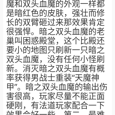
魔和双头血魔的外观一样都
是暗红色的皮肤，强壮而修
长的双臂砸过来那效果肯定
很强悍。暗之双头血魔的老
巢叫困惑殿堂，这个比殿还
要小的地图只刷新一只暗之
双头血魔，没有任何小怪刷
新。消灭暗之双头血魔有概
率获得男战士重装“天魔神
甲”。暗之双头血魔的输出伤
害很高，玩家尽量不能正面
硬刚，有法道玩家配合一下
效果会好一些。第二，最难