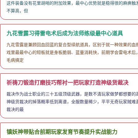
这件装备没有花里胡哨的附加效果，最中心优势就是稳得很的麻痹触发
不算高，但
九花雪露习得雷电术后成为法师练级最中心道具
九花雪露是兼顾回血回蓝的复合型续航道具，区别于就一种效果的血
戏里最最中心的短板就是身板脆弱、蓝量消耗快，前期学会雷电术后
毛病搞定
祈祷刀锻造打磨技巧帮衬一把玩家打造神级货裁决
裁决作为战士职业的三十五级顶级武器，是数不清玩家做梦都想要的
神级货裁决的掉落概率低到离谱，全服数量稀少，平平无奇玩家贼难
裁决的最
镇妖神带贴合前期玩家发育节奏提升实战能力