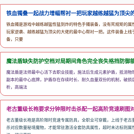
铁血镯叠一起战力增幅帮衬一把玩家越练越猛为顶尖
铁血镯是游戏中越练越猛性猛到炸的特色手镯装备，没有死规矩的属
玩家逆袭、越练越猛为顶尖的大佬的最中心帮衬一把。这件装备上线
备，只要
魔法盾缺失防护空档对局期间角色完全丧失格挡防御
魔法盾是法师最中心活下去职业技能，施法后生成元素护盾，抵消物
副本的最中心底牌，护盾存在存续时长、耐久血量双份的机制，破损后
析，高端法
老古董级长袍要求分钟限时击杀配一起高阶竞速刷图
老古董级长袍是高阶限时竞速专属防具，全职业可穿戴，上线于老古董
杀对应数量秘境魔物，才能常驻激活全套防具属性，超时未达标则属性