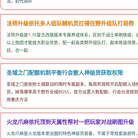
法。初代高阶
法师升级依托多人组队贼机灵扛得住野外组队打局势
法师升级是1.76复古改版版本专属养成体系，区别于战士单刷练级
以上抱团才能放大职业优势，配一起各类野外组队打、副本练级场景
目，合一起
圣域之门配额机制平衡行会散人神级货获取权限
圣域之门是依附土城联动的限时专属副本，每周死规矩开启配额入场
货，掉落爆率高于野外全域BOSS，官方设置人数配额、行会分流规
用重庆方言
火龙爪麻依托顶到天属性帮衬一把玩家对战刷图升级
火龙爪麻是火龙版本里出圈的特色神级货装备，不属于常规套装部件