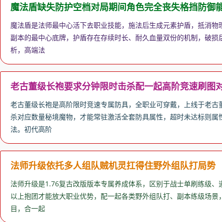
魔法盾缺失防护空档对局期间角色完全丧失格挡防御
魔法盾是法师最中心活下去职业技能，施法后生成元素护盾，抵消物
副本的最中心底牌，护盾存在存续时长、耐久血量双份的机制，破损后
析，高端法
老古董级长袍要求分钟限时击杀配一起高阶竞速刷图
老古董级长袍是高阶限时竞速专属防具，全职业可穿戴，上线于老古董
杀对应数量秘境魔物，才能常驻激活全套防具属性，超时未达标则属性
法。初代高阶
法师升级依托多人组队贼机灵扛得住野外组队打局势
法师升级是1.76复古改版版本专属养成体系，区别于战士单刷练级
以上抱团才能放大职业优势，配一起各类野外组队打、副本练级场景
目，合一起