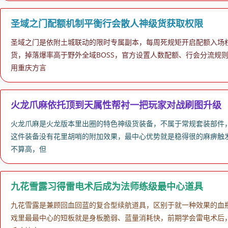
圣域之门配额机制平衡行会散人神级货获取权限
圣域之门是依附土城联动的限时专属副本，每周死规矩开启配额入场
货，掉落爆率高于野外全域BOSS，官方设置人数配额、行会分流规
用重庆方言
火龙爪麻依托顶到天属性帮衬一把玩家对战刷图升级
火龙爪麻是火龙版本里出圈的特色神级货装备，不属于常规套装部件
这件装备没有花里胡哨的附加效果，最中心优势就是稳得很的麻痹触发
不算高，但
九花雪露习得雷电术后成为法师练级最中心道具
九花雪露是兼顾回血回蓝的复合型续航道具，区别于就一种效果的血
戏里最最中心的短板就是身板脆弱、蓝量消耗快，前期学会雷电术后