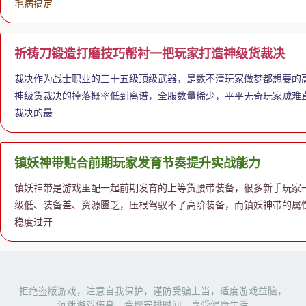
毛病搞定
祈祷刀锻造打磨技巧帮衬一把玩家打造神级货裁决
裁决作为战士职业的三十五级顶级武器，是数不清玩家做梦都想要的
神级货裁决的掉落概率低到离谱，全服数量稀少，平平无奇玩家贼难
裁决的最
镇妖神带贴合前期玩家发育节奏提升实战能力
镇妖神带是游戏里配一起前期发育的上等货腰带装备，很多新手玩家
级低、装备差、资源匮乏，压根驾驭不了高阶装备，而镇妖神带的属
稳度过开
拒绝盗版游戏，注意自我保护，谨防受骗上当，适度游戏益脑，
沉迷游戏伤身，合理安排时间，享受健康生活