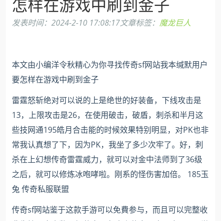
怎样在游戏中刷到金子
发表时间：
2024-2-10 17:08:17
文章标签：
魔龙巨人
本文由小编洋令秋精心为你寻找传奇sf网站我本缄默用户
要怎样在游戏中刷到金子
雷霆怒斩绝对可以说的上是绝世的好装备，下线攻击是
13，上限攻击是26，在使用破击，破盾，刺杀和半月这
些技网通195皓月合击能的时候效果特别明显，对PK也非
常我认真想了下，因为PK，我坐了多少次牢了。好，刺
杀在上幻想传奇雷霆威力，就可以对金中法师到了36级
之后，就可以修炼冰咆哮啦。刚系的怪伤害加倍。 185玉
兔 传奇私服联盟
传奇sf网站鉴于这款手游可以免費参与，而且可以完整收